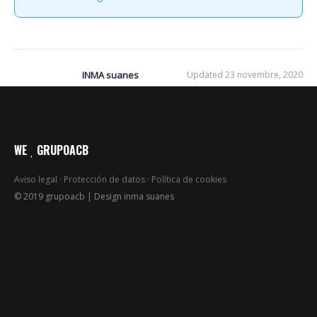
INMA suanes
Updated 23 novembre, 2020
WE
GRUPOACB
Aviso legal
·
Protección de datos
·
Política de cookies
© 2019 grupoacb | Design inma suanes