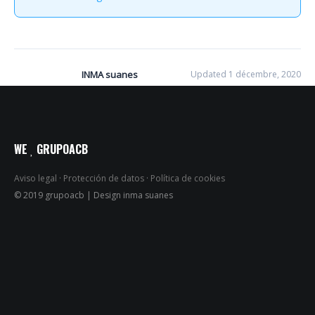
INMA suanes
Updated 1 décembre, 2020
WE
GRUPOACB
Aviso legal
·
Protección de datos
·
Política de cookies
© 2019 grupoacb | Design inma suanes