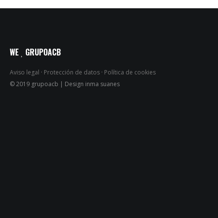
WE
GRUPOACB
Aviso legal
·
Protección de datos
·
Política de cookies
© 2019 grupoacb | Design inma suanes