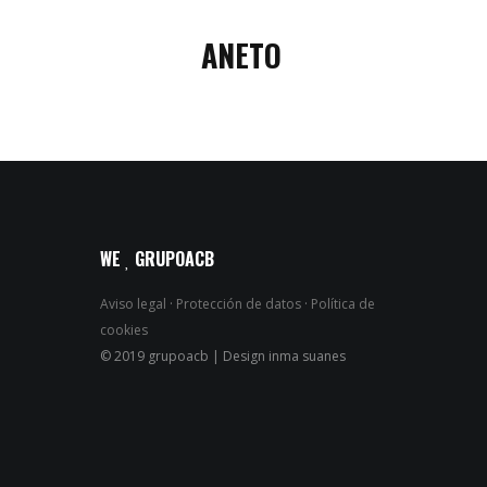
ANETO
WE
GRUPOACB
Aviso legal
·
Protección de datos
·
Política de
cookies
© 2019 grupoacb | Design inma suanes