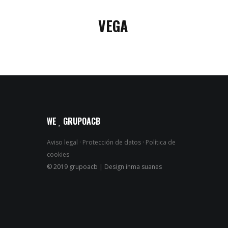
VEGA
WE
GRUPOACB
Aviso legal
·
Protección de datos
·
Política de
cookies
© 2019 grupoacb | Design inma suanes